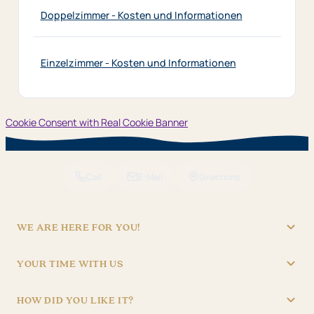
Doppelzimmer - Kosten und Informationen
Einzelzimmer - Kosten und Informationen
Cookie Consent with Real Cookie Banner
Call
E-Mail
Directions
WE ARE HERE FOR YOU!
"Hotel Brunner" Betriebs GmbH
YOUR TIME WITH US
09621/4970
RECEPTION
info@hotel-brunner.de
HOW DID YOU LIKE IT?
Batteriegasse 3, 92224 Amberg
Mon – Fri
06:30 – 22:30