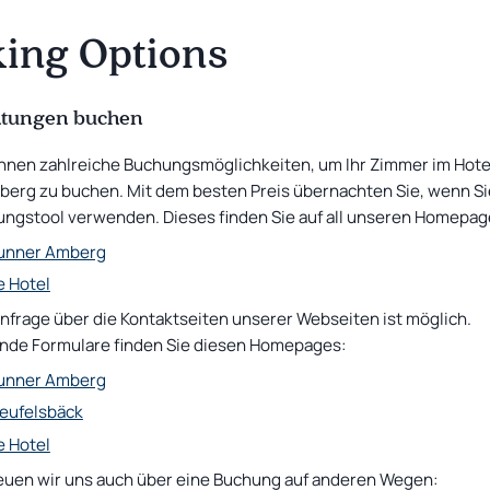
ing Options
Sleeping with Music
Single room
CURRENT OFFER
Sleeping with Music: Bust & Rust
10 %
Rabatt auf den Zimmerpreis
from
69
€
tungen buchen
Ihnen zahlreiche Buchungsmöglichkeiten, um Ihr Zimmer im Hote
erg zu buchen. Mit dem besten Preis übernachten Sie, wenn Si
ngstool verwenden. Dieses finden Sie auf all unseren Homepag
runner Amberg
e Hotel
nfrage über die Kontaktseiten unserer Webseiten ist möglich.
nde Formulare finden Sie diesen Homepages:
runner Amberg
Teufelsbäck
e Hotel
reuen wir uns auch über eine Buchung auf anderen Wegen: