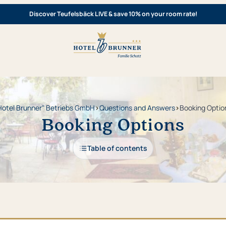
Discover Teufelsbäck LIVE & save 10% on your room rate!
Hotel Brunner" Betriebs GmbH
›
Questions and Answers
›
Booking Optio
Booking Options
Table of contents