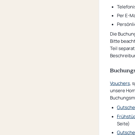
Telefoni
Per E-Ma
Persönli
Die Buchung
Bitte beach
Teil separat
Beschreibu
Buchungs
Vouchers
, 
unsere Home
Buchungsmö
Gutsche
Frühstüc
Seite)
Gutschei