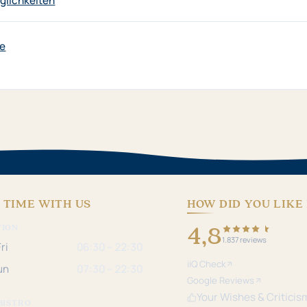
lichkeiten
e
 TIME WITH US
HOW DID YOU LIKE 
4,8
TION
1.837 reviews
ri
06:30 – 22:30
iiQ Check
un
07:30 – 22:30
Google Reviews
Your Wishes & Criticis
BISTRO