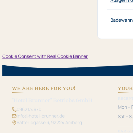
Ausgehmög
Badewann
Cookie Consent with Real Cookie Banner
WE ARE HERE FOR YOU!
YOUR
RECEP
"Hotel Brunner" Betriebs GmbH
Mon – F
09621/4970
info@hotel-brunner.de
Sat – S
Batteriegasse 3, 92224 Amberg
BAR & 