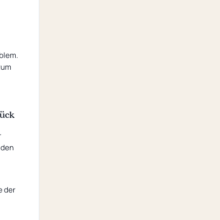
oblem.
 zum
tück
r
 den
 der