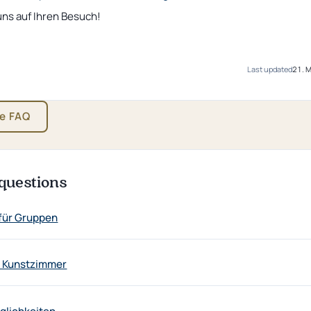
uns auf Ihren Besuch!
Last updated
21. 
he FAQ
questions
für Gruppen
r Kunstzimmer