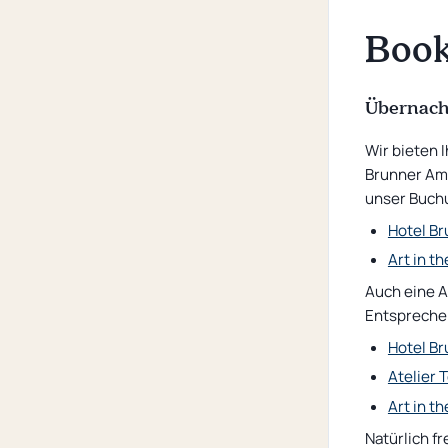
Convention hotel
Book
Sustainability
Questions and Answers
Übernach
Wir bieten 
Brunner Amb
unser Buchu
Hotel B
Art in th
Auch eine A
Entspreche
Hotel B
Atelier 
Art in th
Natürlich f