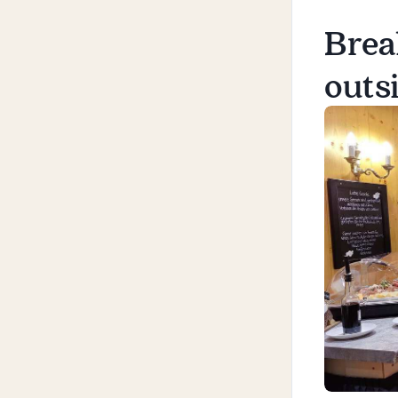
Convention hotel
Brea
Sustainability
outs
Questions and Answers