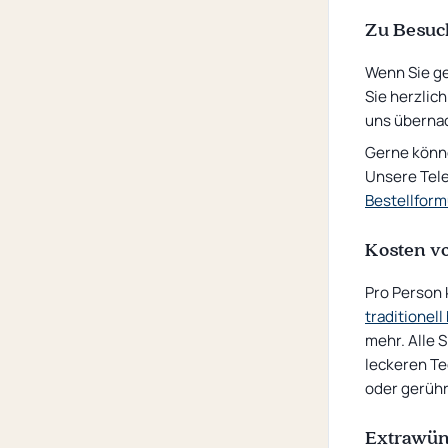
Zu Besuch
Wenn Sie ge
Sie herzlic
uns überna
Gerne könne
Unsere Tel
Bestellform
Kosten vo
Pro Person k
traditionel
mehr. Alle 
leckeren Te
oder gerührt
Extrawün