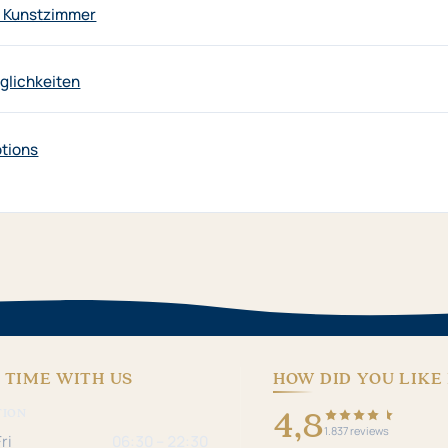
r Kunstzimmer
lichkeiten
ptions
 TIME WITH US
HOW DID YOU LIKE 
4,8
TION
1.837 reviews
ri
06:30 – 22:30