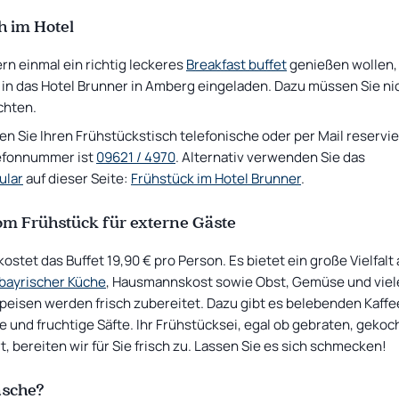
 im Hotel
rn einmal ein richtig leckeres
Breakfast buffet
genießen wollen,
h in das Hotel Brunner in Amberg eingeladen. Dazu müssen Sie ni
chten.
n Sie Ihren Frühstückstisch telefonische oder per Mail reservie
efonnummer ist
09621 / 4970
. Alternativ verwenden Sie das
ular
auf dieser Seite:
Frühstück im Hotel Brunner
.
m Frühstück für externe Gäste
ostet das Buffet 19,90 € pro Person. Es bietet ein große Vielfalt
l bayrischer Küche
, Hausmannskost sowie Obst, Gemüse und viel
Speisen werden frisch zubereitet. Dazu gibt es belebenden Kaffe
e und fruchtige Säfte. Ihr Frühstücksei, egal ob gebraten, gekoc
, bereiten wir für Sie frisch zu. Lassen Sie es sich schmecken!
sche?