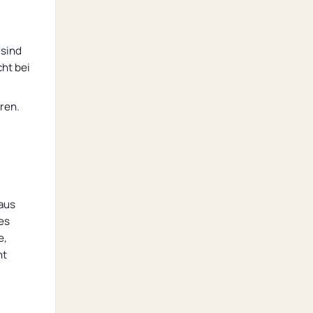
 sind
cht bei
ren.
 aus
es
e,
ht