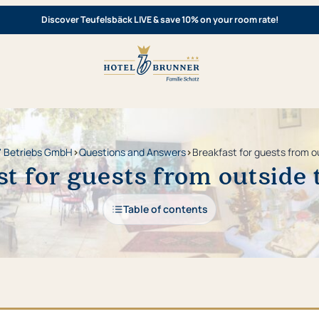
Discover Teufelsbäck LIVE & save 10% on your room rate!
" Betriebs GmbH
›
Questions and Answers
›
Breakfast for guests from o
t for guests from outside 
Table of contents