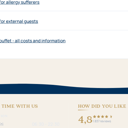
for allergy sufferers
for external guests
buffet - all costs and information
 TIME WITH US
HOW DID YOU LIKE 
4,8
TION
1.837 reviews
ri
06:30 – 22:30