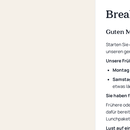
Convention hotel
Brea
Sustainability
Questions and Answers
Guten M
Starten Sie
unseren ge
Unsere Frü
Montag b
Samstag
etwas l
Sie haben 
Frühere ode
dafür berei
Lunchpaket 
Lust auf e