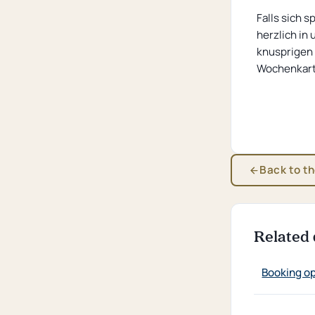
Falls sich 
herzlich in
knusprigen
Wochenkarte
Back to t
Related 
Booking o