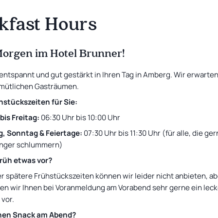
kfast Hours
Sleeping with Music
Single room
CURRENT OFFER
Sleeping with Music: Bust & Rust
10 %
Rabatt auf den Zimmerpreis
from
69
€
orgen im Hotel Brunner!
 entspannt und gut gestärkt in Ihren Tag in Amberg. Wir erwarten
mütlichen Gasträumen.
hstückszeiten für Sie:
is Freitag:
06:30 Uhr bis 10:00 Uhr
, Sonntag & Feiertage:
07:30 Uhr bis 11:30 Uhr (für alle, die ge
änger schlummern)
früh etwas vor?
r spätere Frühstückszeiten können wir leider nicht anbieten, ab
ten wir Ihnen bei Voranmeldung am Vorabend sehr gerne ein lec
vor.
inen Snack am Abend?