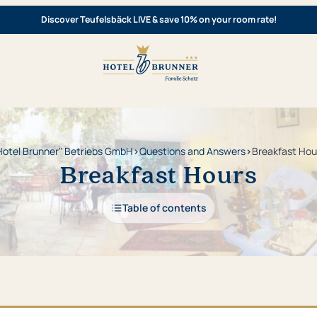
Discover Teufelsbäck LIVE & save 10% on your room rate!
Hotel Brunner" Betriebs GmbH
›
Questions and Answers
›
Breakfast Hou
Breakfast Hours
Table of contents