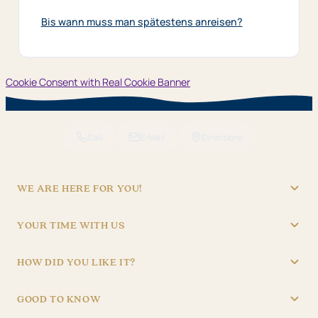
Bis wann muss man spätestens anreisen?
Cookie Consent with Real Cookie Banner
Call
E-Mail
Directions
WE ARE HERE FOR YOU!
"Hotel Brunner" Betriebs GmbH
YOUR TIME WITH US
09621/4970
RECEPTION
info@hotel-brunner.de
HOW DID YOU LIKE IT?
Batteriegasse 3, 92224 Amberg
Mon – Fri
06:30 – 22:30
4,8
Sat – Sun
07:30 – 22:30
1.834 reviews
GOOD TO KNOW