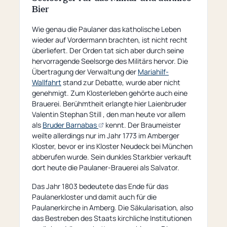
Bier
Wie genau die Paulaner das katholische Leben
wieder auf Vordermann brachten, ist nicht recht
überliefert. Der Orden tat sich aber durch seine
hervorragende Seelsorge des Militärs hervor. Die
Übertragung der Verwaltung der
Mariahilf-
Wallfahrt
stand zur Debatte, wurde aber nicht
genehmigt. Zum Klosterleben gehörte auch eine
Brauerei. Berühmtheit erlangte hier Laienbruder
Valentin Stephan Still , den man heute vor allem
(opens
als
Bruder Barnabas
kennt. Der Braumeister
an
weilte allerdings nur im Jahr 1773 im Amberger
external
Kloster, bevor er ins Kloster Neudeck bei München
page)
abberufen wurde. Sein dunkles Starkbier verkauft
dort heute die Paulaner-Brauerei als Salvator.
Das Jahr 1803 bedeutete das Ende für das
Paulanerkloster und damit auch für die
Paulanerkirche in Amberg. Die Säkularisation, also
das Bestreben des Staats kirchliche Institutionen