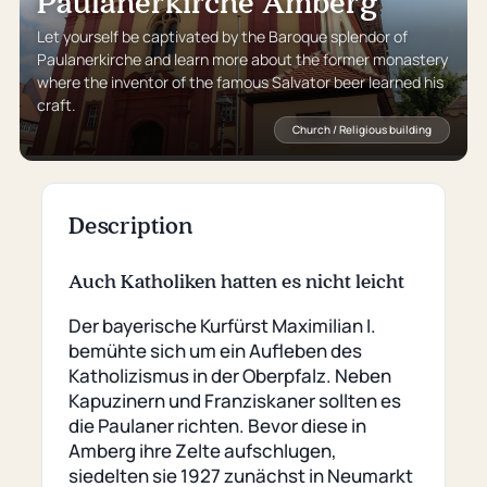
Paulanerkirche Amberg
Let yourself be captivated by the Baroque splendor of
Paulanerkirche and learn more about the former monastery
where the inventor of the famous Salvator beer learned his
craft.
Church / Religious building
Description
Auch Katholiken hatten es nicht leicht
Der bayerische Kurfürst Maximilian I.
bemühte sich um ein Aufleben des
Katholizismus in der Oberpfalz. Neben
Kapuzinern und Franziskaner sollten es
die Paulaner richten. Bevor diese in
Amberg ihre Zelte aufschlugen,
siedelten sie 1927 zunächst in Neumarkt