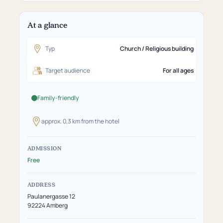
At a glance
Typ
Church / Religious building
Target audience
For all ages
Family-friendly
approx. 0,3 km from the hotel
ADMISSION
Free
ADDRESS
Paulanergasse 12
92224 Amberg