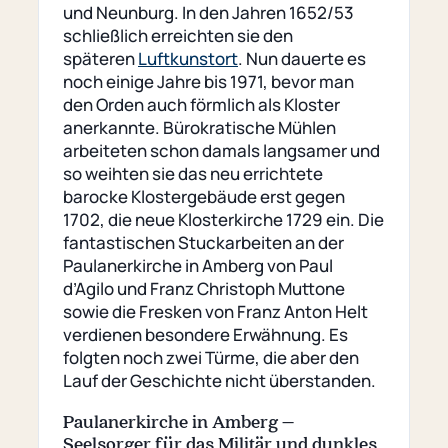
und Neunburg. In den Jahren 1652/53
schließlich erreichten sie den
späteren
Luftkunstort
. Nun dauerte es
noch einige Jahre bis 1971, bevor man
den Orden auch förmlich als Kloster
anerkannte. Bürokratische Mühlen
arbeiteten schon damals langsamer und
so weihten sie das neu errichtete
barocke Klostergebäude erst gegen
1702, die neue Klosterkirche 1729 ein. Die
fantastischen Stuckarbeiten an der
Paulanerkirche in Amberg von Paul
d’Agilo und Franz Christoph Muttone
sowie die Fresken von Franz Anton Helt
verdienen besondere Erwähnung. Es
folgten noch zwei Türme, die aber den
Lauf der Geschichte nicht überstanden.
Paulanerkirche in Amberg –
Seelsorger für das Militär und dunkles