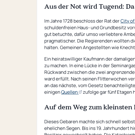
Aus der Not wird Tugend: Da
Im Jahre 1728 beschloss der Rat der
City o
schuldenfreien Haus- und Grundbesitz vor
gut betuchte, dafür umso verliebtere Amber
pragmatischer. Die Regierenden wollten d
halten. Gemeinen Angestellten wie Knechte
Ein heiratswilliger Kaufmann der damaligen
zu machen. In eine Lücke in der Seminargas
Rückwand zwischen die zwei angrenzenden 
ward erfüllt. Nach seinen Flitterwochen ve
an das nächste, vom Gesetz benachteiligte 
(opens
einigen
Quellen
zufolge gar fünf Etagen 
an
external
Auf dem Weg zum kleinsten H
page)
Dieses Gebaren machte sich schnell selbst 
ehelichen Segen. Bis ins 19. Jahrhundert hi
Besitzer gewechselt haben. Die Katastrophe