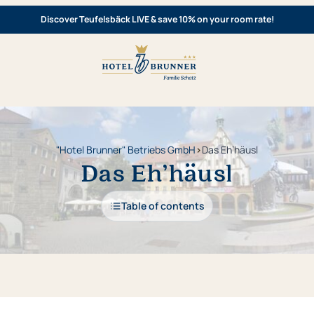
Discover Teufelsbäck LIVE & save 10% on your room rate!
"Hotel Brunner" Betriebs GmbH
›
Das Eh’häusl
Das Eh’häusl
Table of contents