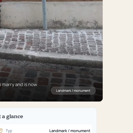
to marry and is now
Landmark / monument
t a glance
Typ
Landmark / monument