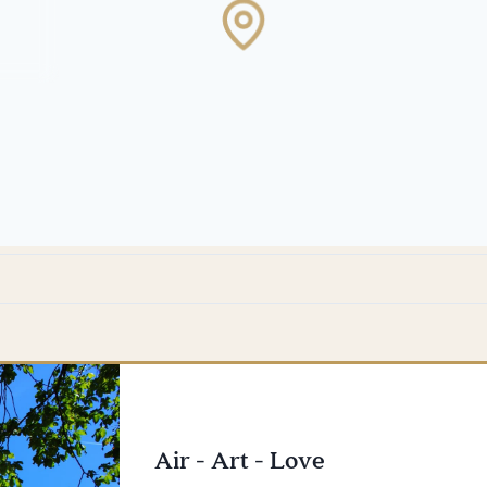
Loading
map
…
Air - Art - Love