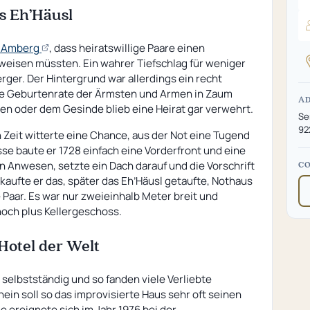
s Eh’Häusl
(opens
f Amberg
, dass heiratswillige Paare einen
an
weisen müssten. Ein wahrer Tiefschlag für weniger
external
ger. Der Hintergrund war allerdings ein recht
page)
ie Geburtenrate der Ärmsten und Armen in Zaum
A
n oder dem Gesinde blieb eine Heirat gar verwehrt.
Se
92
 Zeit witterte eine Chance, aus der Not eine Tugend
se baute er 1728 einfach eine Vorderfront und eine
Anwesen, setzte ein Dach darauf und die Vorschrift
C
rkaufte er das, später das Eh’Häusl getaufte, Nothaus
Paar. Es war nur zweieinhalb Meter breit und
hoch plus Kellergeschoss.
otel der Welt
selbstständig und so fanden viele Verliebte
nein soll so das improvisierte Haus sehr oft seinen
 ereignete sich im Jahr 1976 bei der