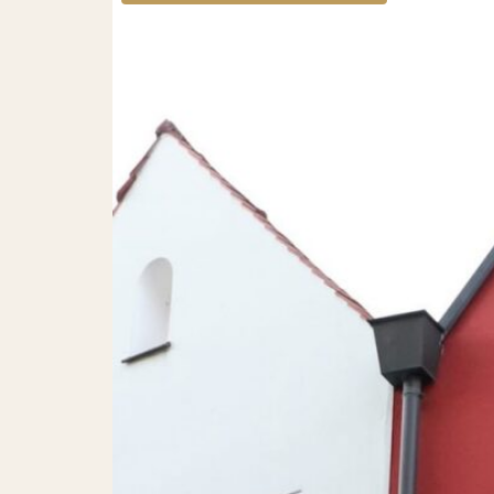
Convention hotel
Sustainability
Questions and Answers