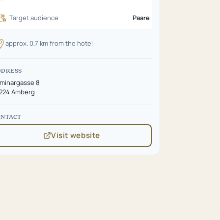
Target audience
Paare
approx. 0,7 km from the hotel
DDRESS
minargasse 8
224 Amberg
ONTACT
Visit website
(opens
in
new
tab)