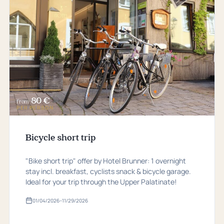
80 €
from
PER PERSON
Bicycle short trip
"Bike short trip" offer by Hotel Brunner: 1 overnight
stay incl. breakfast, cyclists snack & bicycle garage.
Ideal for your trip through the Upper Palatinate!
01/04/2026
–
11/29/2026
Valid
from
01.​