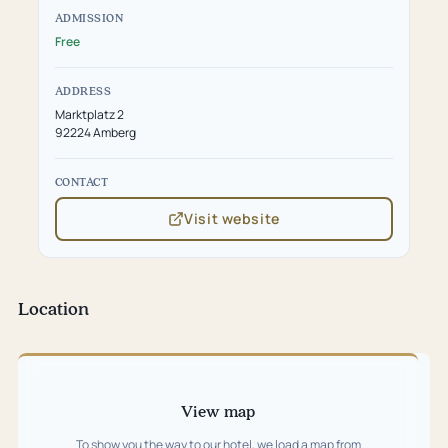
ADMISSION
Free
ADDRESS
Marktplatz 2
92224 Amberg
CONTACT
Visit website
(opens
in
new
tab)
Location
Skip
map
View map
To show you the way to our hotel, we load a map from