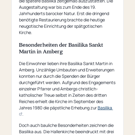
die spätere Basilika zeitgemäß auszustatten. Die
Ausgestaltung war bis zum Ende des 19.
Jahrhunderts barocker Natur. Erst die dringend
benötigte Restaurierung brachte die heutige
neugotische Einrichtung der spätgotischen
Kirche.
Besonderheiten der Basilika Sankt
Martin in Amberg
Die Einwohner lieben ihre Basilika Sankt Martin in
Amberg. Unzählige Umbauten und Erweiterungen
konnten nur durch die Spenden der Bürger
durchgeführt werden. Aufgrund des Engagements
einzelner Pfarrer und Ambergs christlich-
katholischer Treue selbst in Zeiten des dritten
Reiches erhielt die Kirche im September des
Jahres 1980 die päpstliche Erhebung zur
Basilika
(opens
.
an
Doch auch bauliche Besonderheiten zeichnen die
external
Basilika aus. Die Hallenkirche beeindruckt mit drei
page)