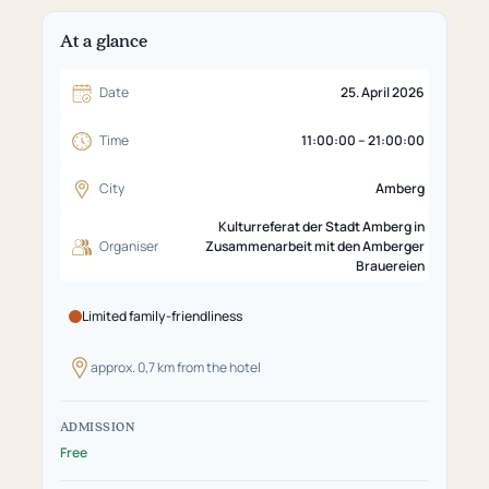
At a glance
Date
25. April 2026
Time
11:00:00 – 21:00:00
City
Amberg
Kulturreferat der Stadt Amberg in
Organiser
Zusammenarbeit mit den Amberger
Brauereien
Limited family-friendliness
approx. 0,7 km from the hotel
ADMISSION
Free