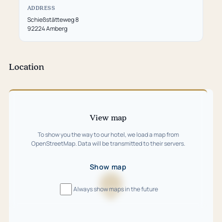
ADDRESS
Schießstätteweg 8
92224 Amberg
Location
Skip
map
View map
To show you the way to our hotel, we load a map from
OpenStreetMap. Data will be transmitted to their servers.
Show map
Always show maps in the future
Loading
map
…