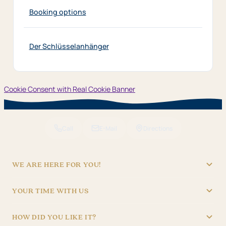
Booking options
Der Schlüsselanhänger
Cookie Consent with Real Cookie Banner
Call
E-Mail
Directions
WE ARE HERE FOR YOU!
"Hotel Brunner" Betriebs GmbH
YOUR TIME WITH US
09621/4970
RECEPTION
info@hotel-brunner.de
HOW DID YOU LIKE IT?
Batteriegasse 3, 92224 Amberg
Mon – Fri
06:30 – 22:30